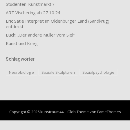
Studenten-Kunstmarkt ?
ART Vischering ab 27.10.24
Eric Satie Interpret im Oldenburger Land (Sandkrug)
entdeckt
Buch: „Der andere Müller vom Siel“
Kunst und Krieg
Schlagwörter
Neurobiologie
Soziale Skulpturen
Sozialpsychologie
Copyright © 2026 kunstraum44
–
Glob Theme von
FameThemes