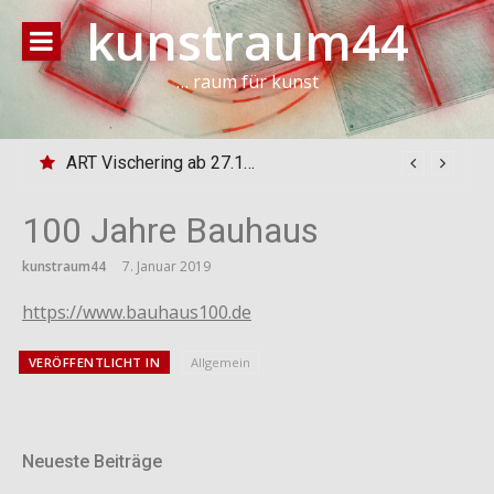
Direkt
kunstraum44
zum
Inhalt
… raum für kunst
ART Vischering ab 27.10.24
100 Jahre Bauhaus
kunstraum44
7. Januar 2019
https://www.bauhaus100.de
VERÖFFENTLICHT IN
Allgemein
Neueste Beiträge