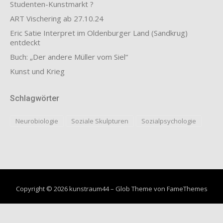
Studenten-Kunstmarkt ?
ART Vischering ab 27.10.24
Eric Satie Interpret im Oldenburger Land (Sandkrug)
entdeckt
Buch: „Der andere Müller vom Siel“
Kunst und Krieg
Schlagwörter
Neurobiologie
Soziale Skulpturen
Sozialpsychologie
Copyright © 2026 kunstraum44
–
Glob Theme von
FameThemes