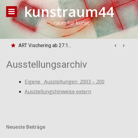
Direkt
kunstraum44
zum
Inhalt
… raum für kunst
ART Vischering ab 27.10.24
Ausstellungsarchiv
Eigene Ausstellungen 2003 – 200
Ausstellungshinweise extern
Neueste Beiträge