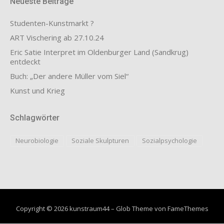
Neueste Beiträge
Studenten-Kunstmarkt ?
ART Vischering ab 27.10.24
Eric Satie Interpret im Oldenburger Land (Sandkrug)
entdeckt
Buch: „Der andere Müller vom Siel“
Kunst und Krieg
Schlagwörter
Neurobiologie
Soziale Skulpturen
Sozialpsychologie
Copyright © 2026 kunstraum44
–
Glob Theme von
FameThemes