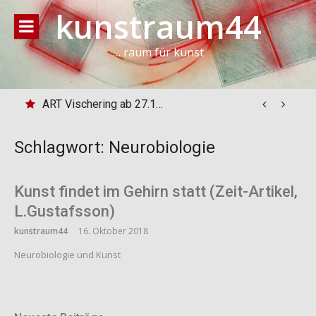
Direkt
kunstraum44
zum
Inhalt
… raum für kunst
ART Vischering ab 27.10.24
Schlagwort:
Neurobiologie
Kunst findet im Gehirn statt (Zeit-Artikel,
L.Gustafsson)
kunstraum44
16. Oktober 2018
Neurobiologie und Kunst