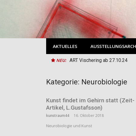
Direkt
zum
Inhalt
AKTUELLES
AUSSTELLUNGSARCH
NEU:
ART Vischering ab 27.10.24
Kategorie:
Neurobiologie
Kunst findet im Gehirn statt (Zeit-
Artikel, L.Gustafsson)
kunstraum44
16. Oktober 2018
Neurobiologie und Kunst