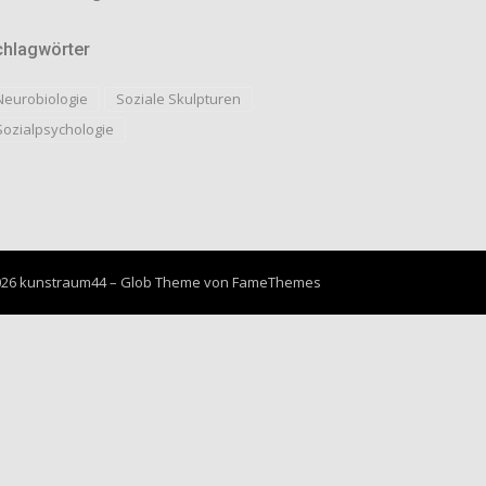
chlagwörter
Neurobiologie
Soziale Skulpturen
Sozialpsychologie
026 kunstraum44
–
Glob Theme von
FameThemes