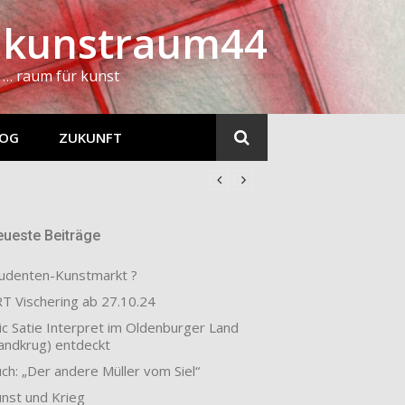
kunstraum44
… raum für kunst
LOG
ZUKUNFT
ueste Beiträge
udenten-Kunstmarkt ?
T Vischering ab 27.10.24
ic Satie Interpret im Oldenburger Land
andkrug) entdeckt
ch: „Der andere Müller vom Siel“
nst und Krieg