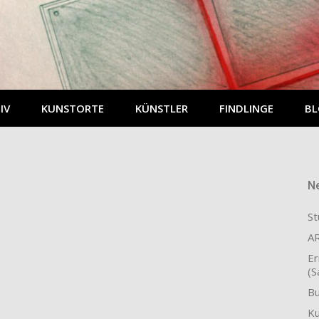
IV
KUNSTORTE
KÜNSTLER
FINDLINGE
B
Ne
St
AR
Er
(S
Bu
Ku