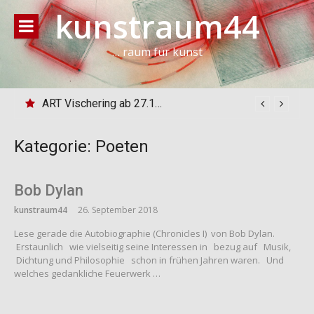
Direkt
kunstraum44
zum
Inhalt
… raum für kunst
ART Vischering ab 27.10.24
Kategorie:
Poeten
Bob Dylan
kunstraum44
26. September 2018
Lese gerade die Autobiographie (Chronicles I) von Bob Dylan.
Erstaunlich wie vielseitig seine Interessen in bezug auf Musik,
Dichtung und Philosophie schon in frühen Jahren waren. Und
welches gedankliche Feuerwerk …