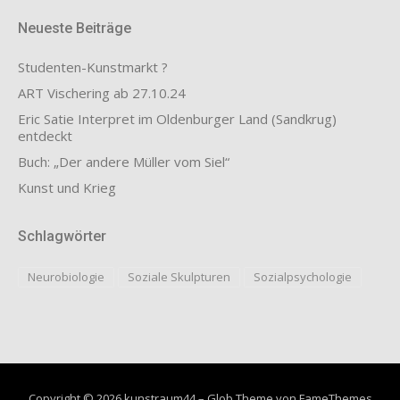
Neueste Beiträge
Studenten-Kunstmarkt ?
ART Vischering ab 27.10.24
Eric Satie Interpret im Oldenburger Land (Sandkrug)
entdeckt
Buch: „Der andere Müller vom Siel“
Kunst und Krieg
Schlagwörter
Neurobiologie
Soziale Skulpturen
Sozialpsychologie
Copyright © 2026 kunstraum44
–
Glob Theme von
FameThemes